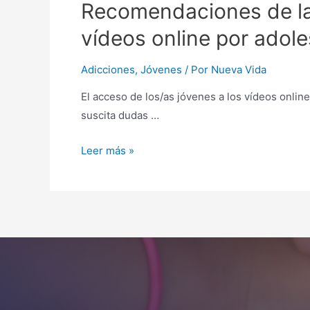
Recomendaciones de la 
vídeos online por adol
Adicciones
,
Jóvenes
/ Por
Nueva Vida
El acceso de los/as jóvenes a los vídeos onlin
suscita dudas …
Leer más »