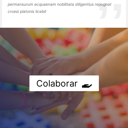
permansurum ecquaenam nobilitata diligentius repugnat
croesi platonis licebit
Colaborar