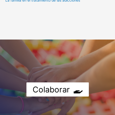
La familia en el tratamiento de las adicciones
Colaborar