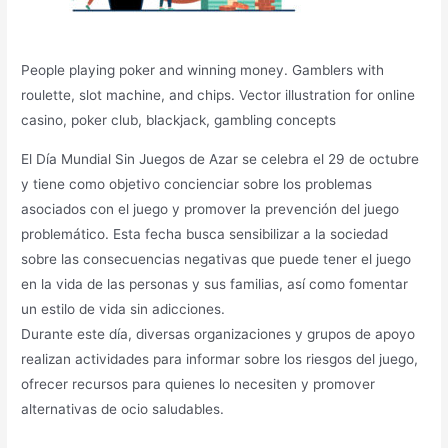
People playing poker and winning money. Gamblers with
roulette, slot machine, and chips. Vector illustration for online
casino, poker club, blackjack, gambling concepts
El Día Mundial Sin Juegos de Azar se celebra el 29 de octubre
y tiene como objetivo concienciar sobre los problemas
asociados con el juego y promover la prevención del juego
problemático. Esta fecha busca sensibilizar a la sociedad
sobre las consecuencias negativas que puede tener el juego
en la vida de las personas y sus familias, así como fomentar
un estilo de vida sin adicciones.
Durante este día, diversas organizaciones y grupos de apoyo
realizan actividades para informar sobre los riesgos del juego,
ofrecer recursos para quienes lo necesiten y promover
alternativas de ocio saludables.