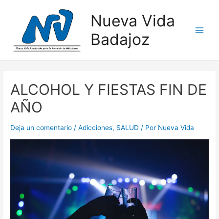
Nueva Vida
Badajoz
ALCOHOL Y FIESTAS FIN DE
AÑO
Deja un comentario
/
Adicciones
,
SALUD
/ Por
Nueva Vida